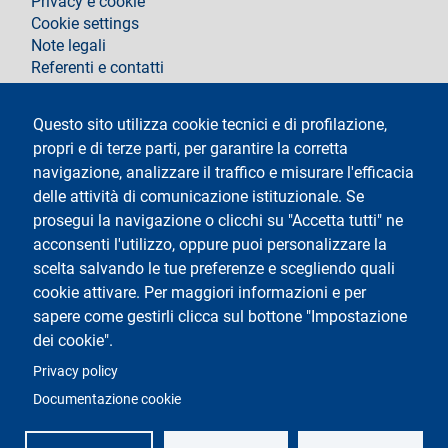
Privacy e cookie
Cookie settings
Note legali
Referenti e contatti
Segui La Statale su
Questo sito utilizza cookie tecnici e di profilazione,
propri e di terze parti, per garantire la corretta
navigazione, analizzare il traffico e misurare l'efficacia
delle attività di comunicazione istituzionale. Se
prosegui la navigazione o clicchi su "Accetta tutti" ne
acconsenti l'utilizzo, oppure puoi personalizzare la
Testo
Università degli Studi di Milano
scelta salvando le tue preferenze e scegliendo quali
Via Festa del Perdono 7 - 20122 Milano
cookie attivare. Per maggiori informazioni e per
Tel.
+39 02 5032 5032
Posta elettronica certificata
sapere come gestirli clicca sul bottone "Impostazione
dei cookie".
Logo
Privacy policy
Documentazione cookie