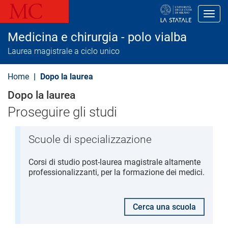
S
a
Toggl
l
t
Medicina e chirurgia - polo vialba
a
a
Laurea magistrale a ciclo unico
l
c
o
Home
Dopo la laurea
n
t
Dopo la laurea
e
n
Proseguire gli studi
u
t
o
Scuole di specializzazione
p
r
i
Corsi di studio post-laurea magistrale altamente
n
professionalizzanti, per la formazione dei medici.
c
i
p
a
Cerca una scuola
l
e