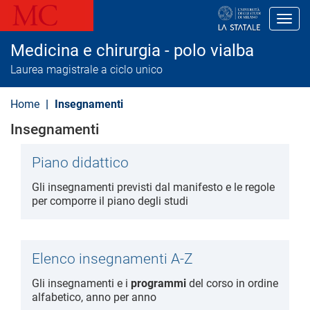
S
a
Toggl
l
t
Medicina e chirurgia - polo vialba
a
a
Laurea magistrale a ciclo unico
l
c
o
Home
Insegnamenti
n
t
Insegnamenti
e
n
u
Piano didattico
t
o
Gli insegnamenti previsti dal manifesto e le regole
p
per comporre il piano degli studi
r
i
n
c
i
Elenco insegnamenti A-Z
p
a
Gli insegnamenti e i
programmi
del corso in ordine
l
alfabetico, anno per anno
e