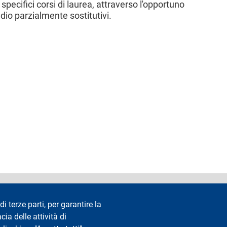
i specifici corsi di laurea, attraverso l'opportuno
dio parzialmente sostitutivi.
accessibilità
Privacy e cookie
Cookie settings
Note legali
Re
di terze parti, per garantire la
cia delle attività di
Segui La Statale su