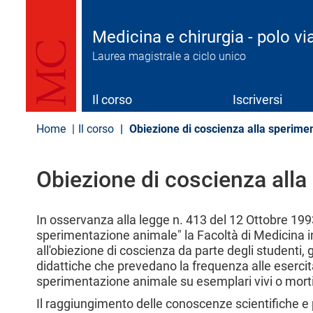
S
a
l
Medicina e chirurgia - polo vi
t
Laurea magistrale a ciclo unico
a
a
l
c
Il corso
Iscriversi
o
n
Home
Il corso
Obiezione di coscienza alla sperime
t
e
n
Obiezione di coscienza all
u
t
o
p
In osservanza alla legge n. 413 del 12 Ottobre 199
r
sperimentazione animale" la Facoltà di Medicina in 
i
all'obiezione di coscienza da parte degli studenti, 
n
didattiche che prevedano la frequenza alle esercitaz
c
sperimentazione animale su esemplari vivi o morti
i
p
Il raggiungimento delle conoscenze scientifiche e 
a